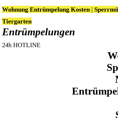
Wohnung Entrümpelung Kosten
|
Sperrmü
Tiergarten
Entrümpelungen
24h HOTLINE
W
Sp
Entrümpel